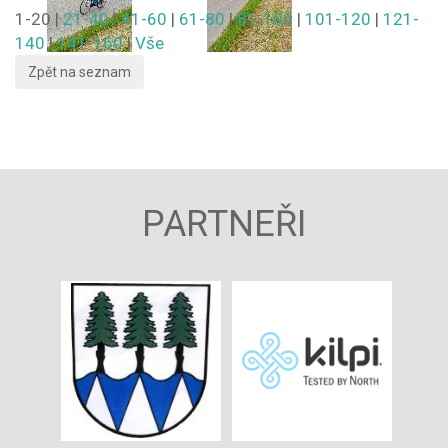
1-20
|
21-40
|
41-60
|
61-80
|
81-100
|
101-120
|
121-
140
|
141-160
|
Vše
PARTNEŘI