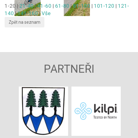
1-20
|
21-40
|
41-60
|
61-80
|
81-100
|
101-120
|
121-
140
|
141-160
|
Vše
PARTNEŘI