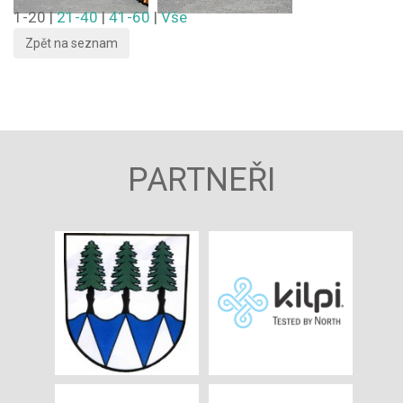
1-20
|
21-40
|
41-60
|
Vše
PARTNEŘI